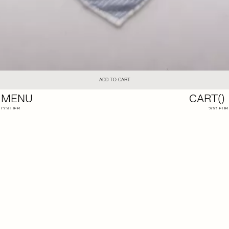
ADD TO CART
MENU
CART(
)
COLLIER
200 EUR
POETTO BLEU CIEL
LE COLLIER
POETTO MENTHE
EST COMPOSÉ D’UNE TÊTE DE CUILLÈRE EN ARGENT ET D’UN
FOULARD EN
COTON
, COUSU À LA MAIN, DE COULEUR
BLEU CIEL ET BLANC
.
TOUS LES BIJOUX VENDUS SUR LE SITE DE LA CATERINA SONT FABRIQUÉS À LA MAIN DANS
NOTRE ATELIER PARISIEN.
ILS PEUVENT PRÉSENTER DE LÉGÈRES TRACES D’USURE OU DES VARIATIONS, QUI PARTICIPENT À
LEUR AUTHENTICITÉ ET À LEUR CARACTÈRE UNIQUE.
NOS BIJOUX PEUVENT ÉGALEMENT ÊTRE RÉALISÉS SUR MESURE : IL VOUS SUFFIT DE NOUS
TRANSMETTRE VOS MENSURATIONS AU MOMENT DE VOTRE ACHAT AFIN D’ADAPTER LA PIÈCE À
VOTRE TAILLE.
VEUILLEZ EXAMINER ATTENTIVEMENT LES PHOTOS ET LA DESCRIPTION AVANT DE FINALISER