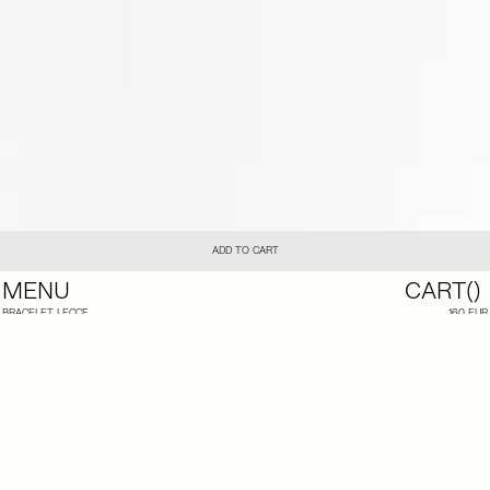
ADD TO CART
MENU
CART(
)
BRACELET LECCE
160 EUR
DORÉ
LE BRACELET LECCE EST COMPOSÉ D’UNE CUILLÈRE ANCIENNE À MOKA DES ANNÉES 60 PLAQUÉ
OR ET DE PERLES NACRÉES VINTAGE.
LONGUEUR: ENTRE 23 ET 25CM
(SUR-MESURE POSSIBLE)
PERLES: 10MM