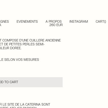
AGNES
ÉVÉNEMENTS
À PROPOS
INSTAGRAM
CART(
)
A
260 EUR
T COMPOSÉ D’UNE CUILLÈRE ANCIENNE
ET DE PETITES PERLES SEMI-
ULEUR DORÉE.
BLE SELON VOS MESURES
DD TO CART
 LE SITE DE LA CATERINA SONT