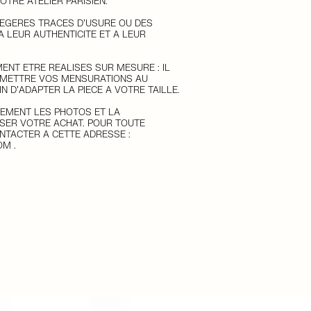
OTRE ATELIER PARISIEN.
LÉGÈRES TRACES D’USURE OU DES
 À LEUR AUTHENTICITÉ ET À LEUR
ENT ÊTRE RÉALISÉS SUR MESURE : IL
SMETTRE VOS MENSURATIONS AU
 D’ADAPTER LA PIÈCE À VOTRE TAILLE.
VEMENT LES PHOTOS ET LA
ISER VOTRE ACHAT. POUR TOUTE
ONTACTER À CETTE ADRESSE
:
OM
.