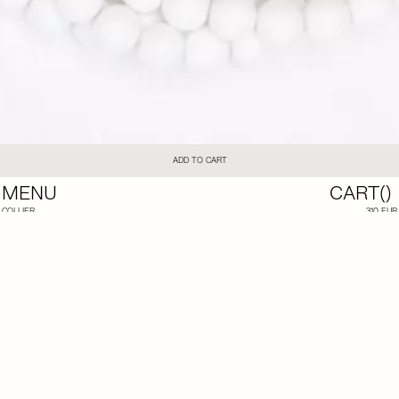
ADD TO CART
MENU
CART(
)
COLLIER
310 EUR
COL NUDO
LE COLLIER COL NUDO EST COMPOSÉ D'UNE CUILLÈRE ANCIENNE EN ARGENT.
LES PERLES SONT VINTAGE EN ACÉTATE.
TOUS LES BIJOUX VENDUS SUR LE SITE DE LA CATERINA SONT FABRIQUÉS À LA MAIN DANS
NOTRE ATELIER PARISIEN.
ILS PEUVENT PRÉSENTER DE LÉGÈRES TRACES D’USURE OU DES VARIATIONS, QUI PARTICIPENT À
LEUR AUTHENTICITÉ ET À LEUR CARACTÈRE UNIQUE.
NOS BIJOUX PEUVENT ÉGALEMENT ÊTRE RÉALISÉS SUR MESURE : IL VOUS SUFFIT DE NOUS
TRANSMETTRE VOS MENSURATIONS AU MOMENT DE VOTRE ACHAT AFIN D’ADAPTER LA PIÈCE À