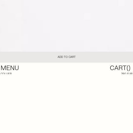
ADD TO CART
MENU
CART(
)
COLLIER
290 EUR
ERCOLANO VERT
LE COLLIER ERCOLANO VERT EST COMPOSÉ D'UNE CUILLÈRE ANCIENNE EN CORNE DE ZÉBU
PROVENANT DE MADAGASCAR, TORDUE À PARIS PAR UN ARTISAN.
LES PERLES SONT DES GRAINES VINTAGE.
TOUS LES BIJOUX VENDUS SUR LE SITE DE LA CATERINA SONT FABRIQUÉS À LA MAIN DANS
NOTRE ATELIER PARISIEN.
ILS PEUVENT PRÉSENTER DE LÉGÈRES TRACES D’USURE OU DES VARIATIONS, QUI PARTICIPENT À
LEUR AUTHENTICITÉ ET À LEUR CARACTÈRE UNIQUE.